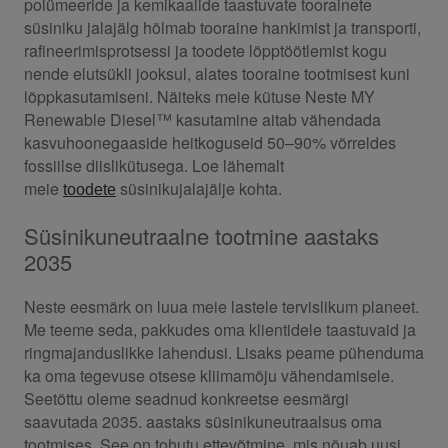
polümeeride ja kemikaalide taastuvate toorainete
süsiniku jalajälg hõlmab tooraine hankimist ja transporti,
rafineerimisprotsessi ja toodete lõpptöötlemist kogu
nende elutsükli jooksul, alates tooraine tootmisest kuni
lõppkasutamiseni. Näiteks meie kütuse Neste MY
Renewable Diesel™ kasutamine aitab vähendada
kasvuhoonegaaside heitkoguseid 50–90% võrreldes
fossiilse diislikütusega. Loe lähemalt
meie
süsinikujalajälje kohta.
toodete
Süsinikuneutraalne tootmine aastaks
2035
Neste eesmärk on luua meie lastele tervislikum planeet.
Me teeme seda, pakkudes oma klientidele taastuvaid ja
ringmajanduslikke lahendusi. Lisaks peame pühenduma
ka oma tegevuse otsese kliimamõju vähendamisele.
Seetõttu oleme seadnud konkreetse eesmärgi
saavutada 2035. aastaks süsinikuneutraalsus oma
tootmises. See on tohutu ettevõtmine, mis nõuab uusi