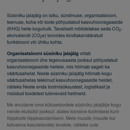
Süsiniku jalajälg on isiku, sündmuse, organisatsiooni,
teenuse, koha või toote põhjustatud kasvuhoonegaaside
(KHG) heite koguhulk. Tavaliselt mõõdetakse seda CO
-
2
ekvivalendi (CO
e) tonnides kindlaksmääratud
2
funktsiooni või ühiku kohta.
Organisatsiooni süsiniku jalajälg
viitab
organisatsiooni ühe tegevusaasta jooksul põhjustatud
kasvuhoonegaaside heitele, mis hõlmab sageli ka
väärtusahelat. Neste süsiniku jalajälg hõlmab kogu
väärtusahelas tekkinud kasvuhoonegaaside heidet,
näiteks Neste enda tootmisüksustest, logistikast ja
müüdud toodetest tulenevaid heitmeid.
Me arvutame oma kütusetoodete süsiniku jalajälje kogu
nende elutsükli jooksul: alates tooraine tootmisest kuni
lõpptoote lõppkasutamiseni. Meie muude (muude kui
kütusena kasutatavate) toodete, näiteks uute