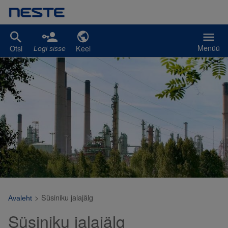
Liigu edasi põhisisu juurde
Menüü
Otsi
Keel
Logi sisse
>
Süsiniku jalajälg
Avaleht
Süsiniku jalajälg