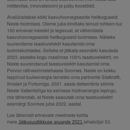
mõtteviise, innovatsiooni ja palju koostööd.
Analüüsitakse kõiki kasvuhoonegaaside heitkoguseid
Neste tootmises. Oleme juba kindlaks teinud rohkem kui
100 erinevat meedet ja tegevust, et vähendada
kasvuhoonegaaside heitkoguseid tootmises. Näiteks
suurendame taastuvelektri kasutamist oma
tootmiskohtades. Selleks et jätkata eesmärki kasutada
2023. aastaks kogu maailmas 100% taastuvelektrit, on
Neste suurendanud taastuvelektri kasutamist oma
Porvoo rafineerimistehases Soomes. Neste on kokku
leppinud tuuleenergia tarnetes oma partnerite Statkrafti,
Ilmatari ja Fortumiga. 2021. aasta detsembris sõlmis
Neste Vattenfalliga ka esimese hüdroenergia lepingu,
mis tähendab, et Neste saavutab oma taastuvelektri
eesmärgi Soomes juba 2022. aastal.
Loe lähemalt erinevate meetmete kohta
meie
leheküljel 53.
Jätkusuutlikkuse aruande 2021