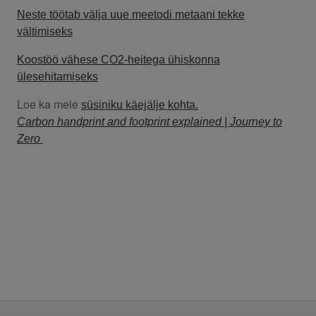
Neste töötab välja uue meetodi metaani tekke
vältimiseks
Koostöö vähese CO2-heitega ühiskonna
ülesehitamiseks
Loe ka meie
süsiniku käejälje kohta.
Carbon handprint and footprint explained | Journey to
Zero