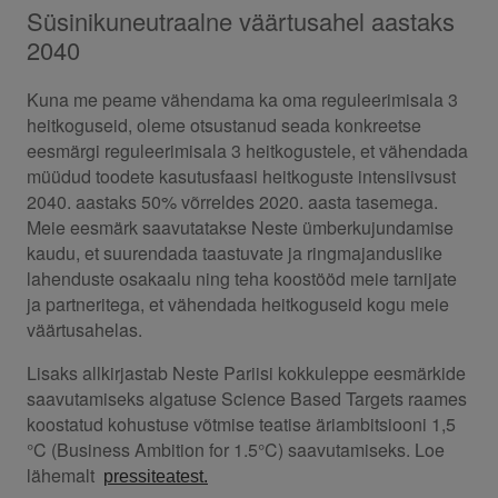
Süsinikuneutraalne väärtusahel aastaks
2040
Kuna me peame vähendama ka oma reguleerimisala 3
heitkoguseid, oleme otsustanud seada konkreetse
eesmärgi reguleerimisala 3 heitkogustele, et vähendada
müüdud toodete kasutusfaasi heitkoguste intensiivsust
2040. aastaks 50% võrreldes 2020. aasta tasemega.
Meie eesmärk saavutatakse Neste ümberkujundamise
kaudu, et suurendada taastuvate ja ringmajanduslike
lahenduste osakaalu ning teha koostööd meie tarnijate
ja partneritega, et vähendada heitkoguseid kogu meie
väärtusahelas.
Lisaks allkirjastab Neste Pariisi kokkuleppe eesmärkide
saavutamiseks algatuse Science Based Targets raames
koostatud kohustuse võtmise teatise äriambitsiooni 1,5
°C (Business Ambition for 1.5°C) saavutamiseks. Loe
lähemalt
pressiteatest.