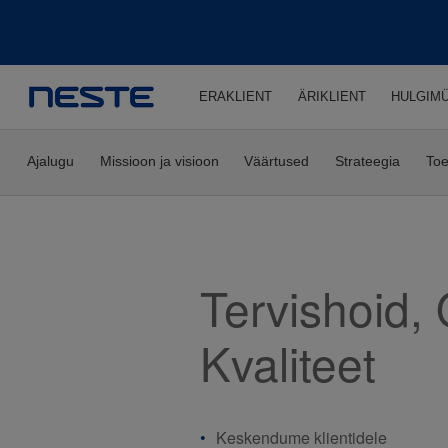
Liigu edasi põhisisu juurde
ERAKLIENT
ÄRIKLIENT
HULGIM
Ajalugu
Missioon ja visioon
Väärtused
Strateegia
Toe
Tervishoid,
Kvaliteet
Keskendume klientidele