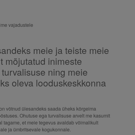
ime vajadustele
andeks meie ja teiste meie
t mõjutatud inimeste
a turvalisuse ning meie
ks oleva looduskeskkonna
g on võtnud ülesandeks saada üheks kõrgeima
ööstuses. Ohutuse ega turvalisuse arvelt me kasumit
al tagame, et meie tegevus avaldab võimalikult
ale ja ümbritsevale kogukonnale.