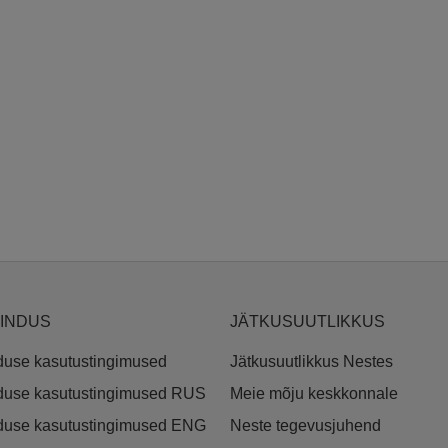
NINDUS
JÄTKUSUUTLIKKUS
duse kasutustingimused
Jätkusuutlikkus Nestes
nduse kasutustingimused RUS
Meie mõju keskkonnale
nduse kasutustingimused ENG
Neste tegevusjuhend