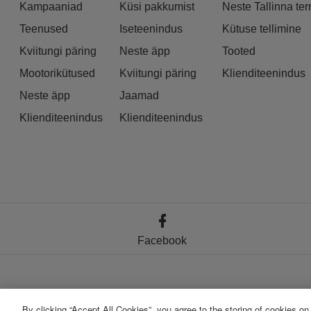
Kampaaniad
Küsi pakkumist
Neste Tallinna ter
Teenused
Iseteenindus
Kütuse tellimine
Kviitungi päring
Neste äpp
Tooted
Mootorikütused
Kviitungi päring
Klienditeenindus
Neste äpp
Jaamad
Klienditeenindus
Klienditeenindus
Facebook
By clicking “Accept All Cookies”, you agree to the storing of cookies on