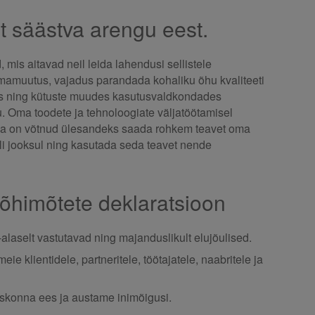
 säästva arengu eest.
, mis aitavad neil leida lahendusi sellistele
mamuutus, vajadus parandada kohaliku õhu kvaliteeti
is ning kütuste muudes kasutusvaldkondades
 Oma toodete ja tehnoloogiate väljatöötamisel
 ja on võtnud ülesandeks saada rohkem teavet oma
li jooksul ning kasutada seda teavet nende
põhimõtete deklaratsioon
alaselt vastutavad ning majanduslikult elujõulised.
e klientidele, partneritele, töötajatele, naabritele ja
iskonna ees ja austame inimõigusi.