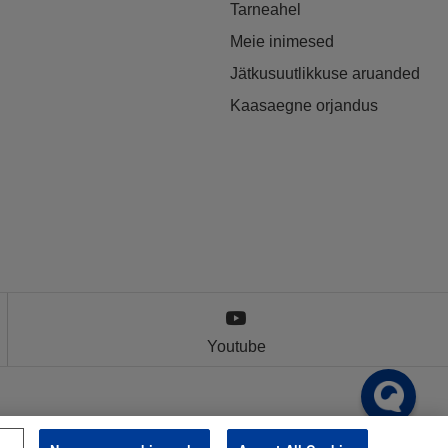
Tarneahel
Meie inimesed
Jätkusuutlikkuse aruanded
Kaasaegne orjandus
Youtube