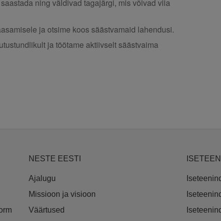
aastada ning väldivad tagajärgi, mis võivad viia
samisele ja otsime koos säästvamaid lahendusi.
ustundlikult ja töötame aktiivselt säästvaima
NESTE EESTI
ISETEE
Ajalugu
Iseteenin
Missioon ja visioon
Iseteeni
vorm
Väärtused
Iseteeni