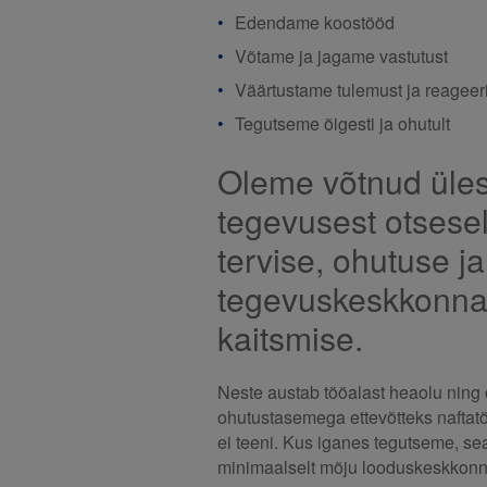
Edendame koostööd
Võtame ja jagame vastutust
Väärtustame tulemust ja reageer
Tegutseme õigesti ja ohutult
Oleme võtnud üles
tegevusest otsesel
tervise, ohutuse j
tegevuskeskkonna
kaitsmise.
Neste austab tööalast heaolu nin
ohutustasemega ettevõtteks naftat
ei teeni. Kus iganes tegutseme, se
minimaalselt mõju looduskeskkonn