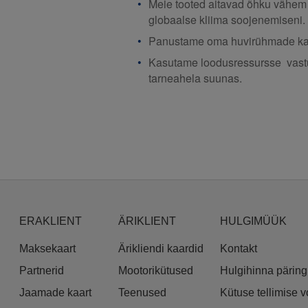
Meie tooted aitavad õhku vähem s
globaalse kliima soojenemiseni.
Panustame oma huvirühmade kaa
Kasutame loodusressursse vastut
tarneahela suunas.
ERAKLIENT
ÄRIKLIENT
HULGIMÜÜK
Maksekaart
Ärikliendi kaardid
Kontakt
Partnerid
Mootorikütused
Hulgihinna päring
Jaamade kaart
Teenused
Kütuse tellimise 