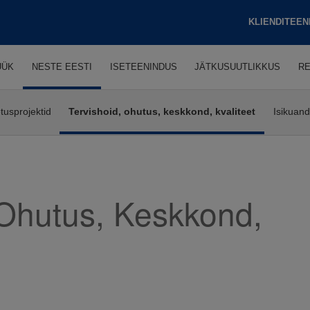
KLIENDITEEN
ÜÜK
NESTE EESTI
ISETEENINDUS
JÄTKUSUUTLIKKUS
RE
tusprojektid
Tervishoid, ohutus, keskkond, kvaliteet
Isikuan
 Ohutus, Keskkond,