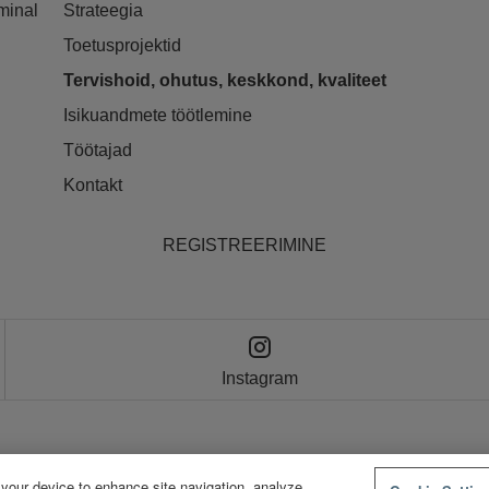
minal
Strateegia
Toetusprojektid
Tervishoid, ohutus, keskkond, kvaliteet
Isikuandmete töötlemine
Töötajad
Kontakt
REGISTREERIMINE
Instagram
© Neste
Küpsised
Tingimused
Privaatsusteave
 your device to enhance site navigation, analyze