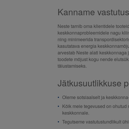
Kanname vastutust
Neste tarnib oma klientidele tooteid
keskkonnaprobleemidele nagu klii
ning minimeerida transpordisektor
kasutatava energia keskkonnamõju.
arvestab Neste alati keskkonnaga
toodete mõjust kogu nende elutsük
täiustamiseks.
Jätkusuutlikkuse 
Oleme sotsiaalselt ja keskkonna-
Kõik meie tegevused on ohutud mei
keskkonnale.
Tegutseme vastutustundlikult üh