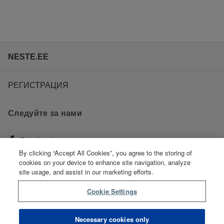
NESTE.EE
РЕГИСТРАЦИЯ
Следуйте за нами
Facebook
By clicking “Accept All Cookies”, you agree to the storing of
cookies on your device to enhance site navigation, analyze
Instagram
site usage, and assist in our marketing efforts.
Cookie Settings
Youtube
Necessary cookies only