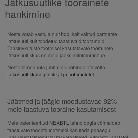
Jätkusuutlike toorainete
hankimine
Neste võtab vastu ainult hoolikalt valitud partnerite
jätkusuutlikult toodetud taastuvaid tooraineid.
Taastuvkütuste tootmisel kasutatavate toorainete
jätkusuutlikkus on meie jaoks miinimumnõue.
Neste tarneahela juhtimine põhineb ettevõtte
.
jätkusuutlikkuse poliitikal ja põhimõtetel
Jäätmed ja jäägid moodustavad 92%
meie taastuva tooraine kasutamisest
Meie patenteeritud
tehnoloogia võimaldab
NEXBTL
taastuvate toodete tootmisel kasutada peaaegu
igasugust taimeõli või rasvajäätmeid. Viimastel aastatel