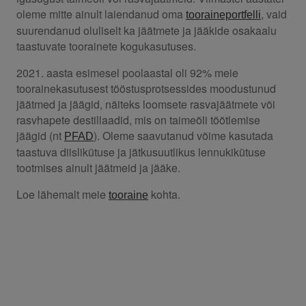
oleme mitte ainult laiendanud oma
, vaid
tooraineportfelli
suurendanud oluliselt ka jäätmete ja jääkide osakaalu
taastuvate toorainete kogukasutuses.
2021. aasta esimesel poolaastal oli 92% meie
toorainekasutusest tööstusprotsessides moodustunud
jäätmed ja jäägid, näiteks loomsete rasvajäätmete või
rasvhapete destillaadid, mis on taimeõli töötlemise
jäägid (nt
). Oleme saavutanud võime kasutada
PFAD
taastuva diislikütuse ja jätkusuutlikus lennukikütuse
tootmises ainult jäätmeid ja jääke.
Loe lähemalt meie
kohta.
tooraine