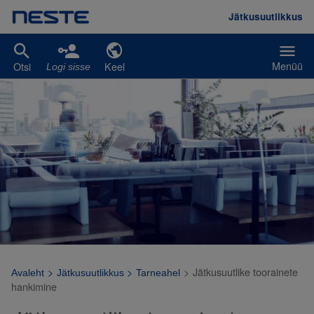
Liigu edasi põhisisu juurde
Jätkusuutlikkus
Menüü
Otsi
Keel
Logi sisse
>
>
>
Jätkusuutlike toorainete
Avaleht
Jätkusuutlikkus
Tarneahel
hankimine