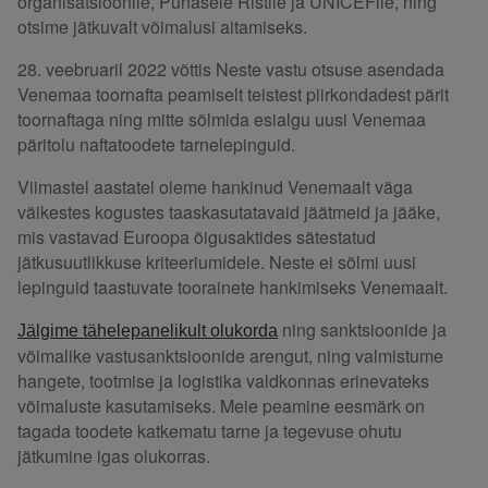
organisatsioonile, Punasele Ristile ja UNICEFile, ning
otsime jätkuvalt võimalusi aitamiseks.
28. veebruaril 2022 võttis Neste vastu otsuse asendada
Venemaa toornafta peamiselt teistest piirkondadest pärit
toornaftaga ning mitte sõlmida esialgu uusi Venemaa
päritolu naftatoodete tarnelepinguid.
Viimastel aastatel oleme hankinud Venemaalt väga
väikestes kogustes taaskasutatavaid jäätmeid ja jääke,
mis vastavad Euroopa õigusaktides sätestatud
jätkusuutlikkuse kriteeriumidele. Neste ei sõlmi uusi
lepinguid taastuvate toorainete hankimiseks Venemaalt.
ning sanktsioonide ja
Jälgime tähelepanelikult olukorda
võimalike vastusanktsioonide arengut, ning valmistume
hangete, tootmise ja logistika valdkonnas erinevateks
võimaluste kasutamiseks. Meie peamine eesmärk on
tagada toodete katkematu tarne ja tegevuse ohutu
jätkumine igas olukorras.