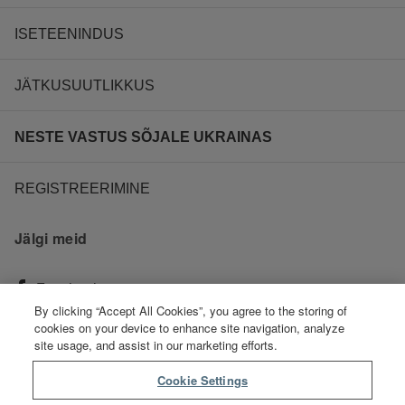
ISETEENINDUS
JÄTKUSUUTLIKKUS
NESTE VASTUS SÕJALE UKRAINAS
REGISTREERIMINE
Jälgi meid
Facebook
By clicking “Accept All Cookies”, you agree to the storing of
cookies on your device to enhance site navigation, analyze
Instagram
site usage, and assist in our marketing efforts.
Cookie Settings
Youtube