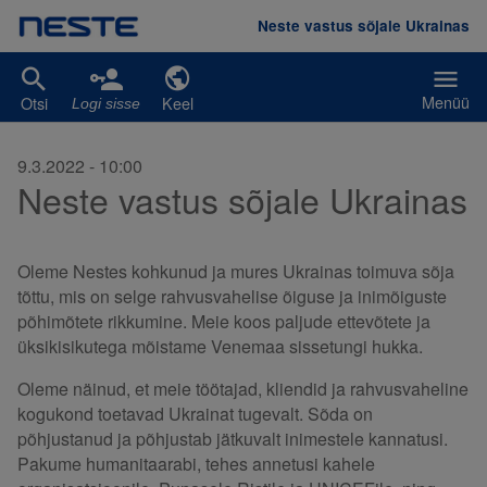
Liigu edasi põhisisu juurde
Neste vastus sõjale Ukrainas
Menüü
Otsi
Keel
Logi sisse
9.3.2022 - 10:00
Neste vastus sõjale Ukrainas
Oleme Nestes kohkunud ja mures Ukrainas toimuva sõja
tõttu, mis on selge rahvusvahelise õiguse ja inimõiguste
põhimõtete rikkumine. Meie koos paljude ettevõtete ja
üksikisikutega mõistame Venemaa sissetungi hukka.
Oleme näinud, et meie töötajad, kliendid ja rahvusvaheline
kogukond toetavad Ukrainat tugevalt. Sõda on
põhjustanud ja põhjustab jätkuvalt inimestele kannatusi.
Pakume humanitaarabi, tehes annetusi kahele