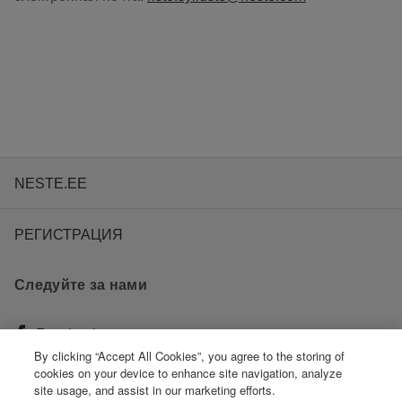
NESTE.EE
РЕГИСТРАЦИЯ
Следуйте за нами
Facebook
By clicking “Accept All Cookies”, you agree to the storing of
cookies on your device to enhance site navigation, analyze
Instagram
site usage, and assist in our marketing efforts.